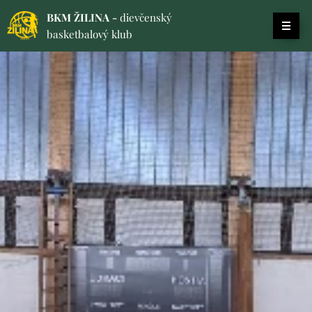
BKM ŽILINA -
dievčenský
basketbalový klub