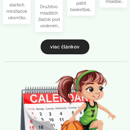
mladšie
patril
starších
Družstvo
kadetky
basketbalu,
minižiačok
mladších
zúčastnili
radosti a
ukončilo
žiačok pod
na
nezabudnuteľným
sezónu v
vedením
priateľskom
zážitkom
Brandýse
trénerov
turnaji
na
nad
Koštial-
MoheBa v
prestížnom
Labem,
Adamík
Mohelnici
viac článkov
turnaji
kde sa
cez víkend
(ČR) a
Plyšákov
zúčastnilo
úspešne
domov sa
2026 v
na 30.
ukončilo
vrátili so
Olomouci.
ročníku
basketbalovú
zlatými
Naše
Brandýskeho
sezónu na
medailami.
mikrožiačky
pohára. V
finálovom
Dievčatá
sa v
konkurencii
turnaji
naplno
konkurencii
9 tímov
Majstrovstiev
zužitkovali
12 tímov
obsadilo
Slovenska
skúsenosti
rozdelených
naše
mladších
z náročnej
do štyroch
družstvo
žiačok v
ligovej
skupín
po 2
Prievidzi. V
sezóny a
rozhodne
výhrach a
konkurencii
na turnaji