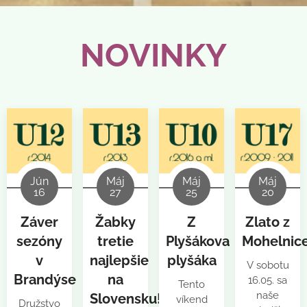
NOVINKY
Jún
Máj
Máj
Máj
16
27
25
20
Záver
Žabky
Z
Zlato z
sezóny
tretie
Plyšákova
Mohelnic
v
najlepšie
plyšáka
V sobotu
Brandýse
na
16.05. sa
Tento
naše
Slovensku!
víkend
Družstvo