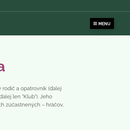
MENU
a
 rodič a opatrovník (ďalej
alej len "Klub"). Jeho
ých zúčastnených – hráčov,