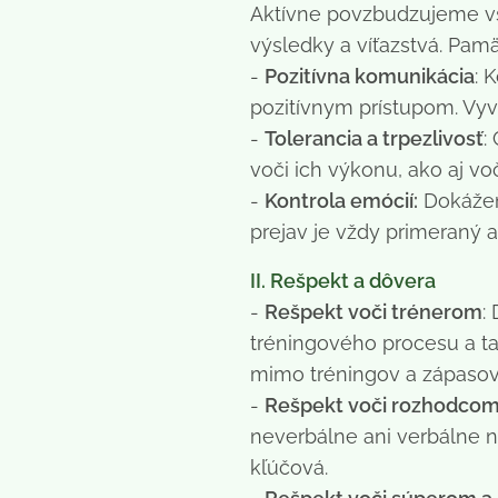
Aktívne povzbudzujeme všet
výsledky a víťazstvá. Pam
-
Pozitívna komunikácia
: 
pozitívnym prístupom. Vyv
-
Tolerancia a trpezlivosť
:
voči ich výkonu, ako aj vo
-
Kontrola emócií:
Dokážeme
prejav je vždy primeraný a 
II. Rešpekt a dôvera
-
Rešpekt voči trénerom
:
tréningového procesu a ta
mimo tréningov a zápasov,
-
Rešpekt voči rozhodco
neverbálne ani verbálne n
kľúčová.