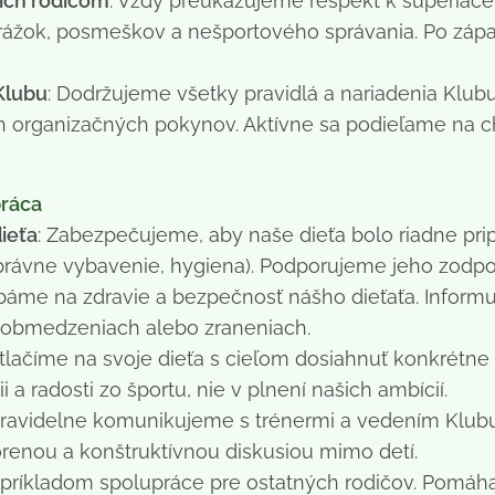
ich rodičom
: Vždy preukazujeme rešpekt k súperiac
rážok, posmeškov a nešportového správania. Po záp
Klubu
: Dodržujeme všetky pravidlá a nariadenia Klub
ch organizačných pokynov. Aktívne sa podieľame na c
práca
ieťa
: Zabezpečujeme, aby naše dieťa bolo riadne pri
právne vybavenie, hygiena). Podporujeme jeho zodpov
áme na zdravie a bezpečnosť nášho dieťaťa. Inform
 obmedzeniach alebo zraneniach.
etlačíme na svoje dieťa s cieľom dosiahnuť konkrétn
i a radosti zo športu, nie v plnení našich ambícií.
Pravidelne komunikujeme s trénermi a vedením Klu
orenou a konštruktívnou diskusiou mimo detí.
príkladom spolupráce pre ostatných rodičov. Pomáha