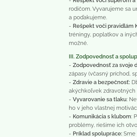
-
Rešpekt voči súperom a 
rodičom. Vyvarujeme sa u
a poďakujeme.
-
Rešpekt voči pravidlám 
tréningy, poplatkov a iný
možné.
III. Zodpovednosť a spolu
-
Zodpovednosť za svoje d
zápasy (včasný príchod, s
-
Zdravie a bezpečnosť:
Db
akýchkoľvek zdravotných
-
Vyvarovanie sa tlaku
: N
ho v jeho vlastnej motiváci
-
Komunikácia s klubom
: 
problémy, riešime ich otv
-
Príklad spolupráce:
Sme 