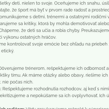
ky deti, nielen to svoje. Oceňujeme ich snahu, úsili
ätajte, že šport má byť v prvom rade radosť a prostri
Komunikujeme s deťmi, trénermi a ostatnými rodičmi
arujeme sa kritiky, ktorá by mohla demotivovať aleb
 Chápeme, že deti sa učia a robia chyby. Preukazujeme
či výkonu ostatných hráčov.
 kontrolovať svoje emócie bez ohľadu na priebeh z
etický.
 Dôverujeme trénerom, rešpektujeme ich odbornosť a
ktiky tímu. Ak máme otázky alebo obavy, riešime ich 
 nie počas nich.
m
: Rešpektujeme rozhodnutia rozhodcov, aj keď s nim
ekritizujeme a nepokúšame sa ich ovplyvňovať. Ich ú