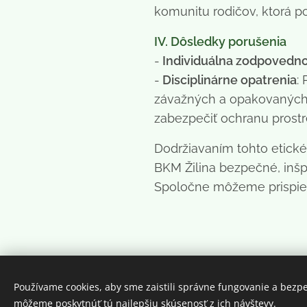
komunitu rodičov, ktorá po
IV. Dôsledky porušenia
-
Individuálna zodpovedno
-
Disciplinárne opatrenia
:
závažných a opakovaných 
zabezpečiť ochranu prostr
Dodržiavaním tohto etické
BKM Žilina bezpečné, inšp
Spoločne môžeme prispieť k
Používame cookies, aby sme zaistili správne fungovanie a bezp
môžeme poskytnúť tú najlepšiu skúsenosť z ich návštevy.