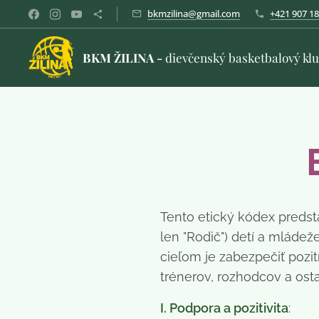
bkmzilina@gmail.com
+421 907 18
BKM ŽILINA -
dievčenský basketbalový kl
Tento etický kódex predsta
len "Rodič") detí a mládež
cieľom je zabezpečiť pozi
trénerov, rozhodcov a ost
I. Podpora a pozitivita
: