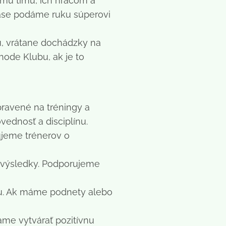
emu tímu, ich hráčom a
ase podáme ruku súperovi
u, vrátane dochádzky na
hode Klubu, ak je to
pravené na tréningy a
ednosť a disciplínu.
ujeme trénerov o
e výsledky. Podporujeme
bu. Ak máme podnety alebo
me vytvárať pozitívnu