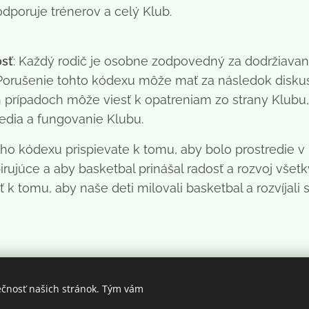
dporuje trénerov a celý Klub.
sť
: Každý rodič je osobne zodpovedný za dodržiavan
 Porušenie tohto kódexu môže mať za následok diskus
prípadoch môže viesť k opatreniam zo strany Klubu, 
edia a fungovanie Klubu.
ho kódexu prispievate k tomu, aby bolo prostredie 
irujúce a aby basketbal prinášal radosť a rozvoj vše
 tomu, aby naše deti milovali basketbal a rozvíjali s
ečnosť našich stránok. Tým vám
© 2025 FinGate s.r.o.. Všetky práva vyhradené..
Vytvorené službou
Webnode
Cookies