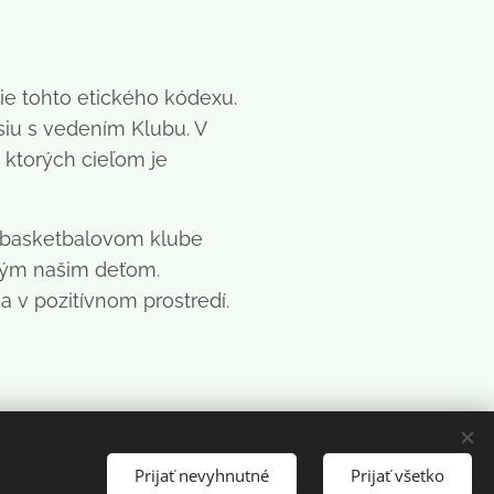
ie tohto etického kódexu.
iu s vedením Klubu. V
ktorých cieľom je
v basketbalovom klube
tkým našim deťom.
a v pozitívnom prostredí.
Prijať nevyhnutné
Prijať všetko