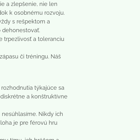
e a zlepšenie, nie len
edok k osobnému rozvoju.
 vždy s rešpektom a
o dehonestovať.
 trpezlivosť a toleranciu
ápasu či tréningu. Náš
 rozhodnutia týkajúce sa
diskrétne a konštruktívne
i nesúhlasíme. Nikdy ich
loha je pre férovú hru