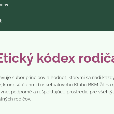
8 019
ub
Etický kódex rodič
vuje súbor princípov a hodnôt, ktorými sa riadi každý
e, ktoré sú členmi basketbalového Klubu BKM Žilina (ď
tívne, podporné a rešpektujúce prostredie pre všetk
atných rodičov.