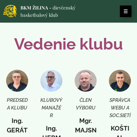
BKM ŽILINA -
dievčenský
basketbalový klub
Vedenie klubu
PREDSED
KLUBOVÝ
ČLEN
SPRÁVCA
A KLUBU
MANAŽÉ
VÝBORU
WEBU A
R
SOC.SIETÍ
Ing.
Mgr.
Ing.
KOŠTI
GERÁT
MAJSN