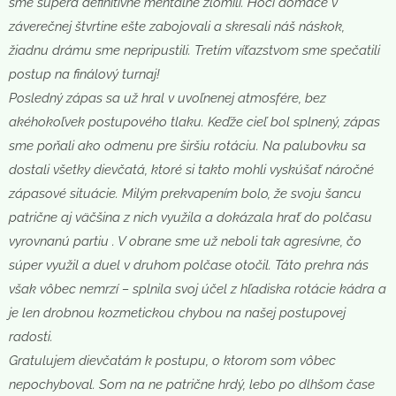
sme súpera definitívne mentálne zlomili. Hoci domáce v
záverečnej štvrtine ešte zabojovali a skresali náš náskok,
žiadnu drámu sme nepripustili. Tretím víťazstvom sme spečatili
postup na finálový turnaj!
Posledný zápas sa už hral v uvoľnenej atmosfére, bez
akéhokoľvek postupového tlaku. Keďže cieľ bol splnený, zápas
sme poňali ako odmenu pre širšiu rotáciu. Na palubovku sa
dostali všetky dievčatá, ktoré si takto mohli vyskúšať náročné
zápasové situácie. Milým prekvapením bolo, že svoju šancu
patrične aj väčšina z nich využila a dokázala hrať do polčasu
vyrovnanú partiu . V obrane sme už neboli tak agresívne, čo
súper využil a duel v druhom polčase otočil. Táto prehra nás
však vôbec nemrzí – splnila svoj účel z hľadiska rotácie kádra a
je len drobnou kozmetickou chybou na našej postupovej
radosti.
Gratulujem dievčatám k postupu, o ktorom som vôbec
nepochyboval. Som na ne patrične hrdý, lebo po dlhšom čase