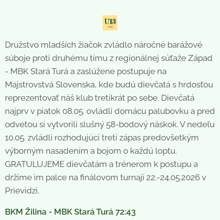
Družstvo mladších žiačok zvládlo náročné barážové
súboje proti druhému tímu z regionálnej súťaže Západ
- MBK Stará Turá a zaslúžene postupuje na
Majstrovstvá Slovenska, kde budú dievčatá s hrdosťou
reprezentovať náš klub tretíkrát po sebe. Dievčatá
najprv v piatok 08.05. ovládli domácu palubovku a pred
odvetou si vytvorili slušný 58-bodový náskok. V nedeľu
10.05. zvládli rozhodujúci tretí zápas predovšetkým
výborným nasadením a bojom o každú loptu.
GRATULUJEME dievčatám a trénerom k postupu a
držíme im palce na finálovom turnaji 22.-24.05.2026 v
Prievidzi.
BKM Žilina - MBK Stará Turá 72:43