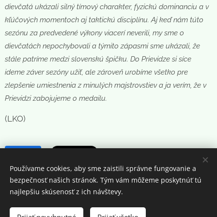
dievčatá ukázali silný tímový charakter, fyzickú dominanciu a v
kľúčových momentoch aj taktickú disciplínu. Aj keď nám túto
sezónu za predvedené výkony viacerí neverili, my sme o
dievčatách nepochybovali a týmito zápasmi sme ukázali, že
stále patríme medzi slovenskú špičku. Do Prievidze si síce
ideme záver sezóny užiť, ale zároveň urobíme všetko pre
zlepšenie umiestnenia z minulých majstrovstiev a ja verím, že v
Prievidzi zabojujeme o medailu.
(LKO)
Share
Používame cookies, aby sme zaistili správne fungovanie a
bezpečnosť našich stránok. Tým vám môžeme poskytnúť tú
najlepšiu skúsenosť z ich návštevy.
© 2025 FinGate s.r.o.. Všetky práva vyhradené..