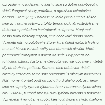
obrovským nasadením, na ihrisku sme sa dobre pohybovali a
videli. Fungoval rýchly protiútok, a agresívna celoplošná
obrana. Skóre 40:15 v polčase hovorilo jasnou rečou. Aj keď
sme už v druhej polovici z tohto tempa poľavili, výsledok sme
dokázali s prehľadom kontrolovať. a súperovi, ktorý mal z
nášho tlaku viditeľný rešpekt, sme nedovolili žiadnu drámu.
V nedeľu nás na palubovke Starej Turej čakal najťažší krok, a
to ustáť hlavne v úvode veľký tlak domácich dievčat, ktoré
potrebovali zabojovať o návrat do série. Prvý polčas bol
taktickou bitkou. často sme dievčatá rotovali, aby sme im šetrili
sily do druhého polčasu. Domáce dlho odolávali, držali
hrateľný stav a do šatne sme odchádzali s miernym náskokom.
Náš moment prišiel opäť na začiatku druhého polčasu, kedy
sme na súperky vybehli výbornou hrou v obrane a dynamickou
hrou v útoku, v ktorej sme využívali fyzickú prevahu a tímovosť.
V priebehu 4 minút sme urobili bleskovú šnúru a týmto úsekom