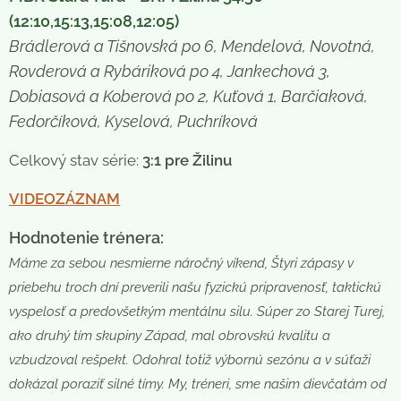
(12:10,15:13,15:08,12:05)
Brádlerová a Tišnovská po 6, Mendelová, Novotná,
Rovderová a Rybáriková po 4, Jankechová 3,
Dobiasová a Koberová po 2, Kuťová 1, Barčiaková,
Fedorčíková, Kyselová, Puchríková
Celkový stav série:
3:1 pre Žilinu
VIDEOZÁZNAM
Hodnotenie trénera:
Máme za sebou nesmierne náročný víkend, Štyri zápasy v
priebehu troch dní preverili našu fyzickú pripravenosť, taktickú
vyspelosť a predovšetkým mentálnu silu. Súper zo Starej Turej,
ako druhý tím skupiny Západ, mal obrovskú kvalitu a
vzbudzoval rešpekt. Odohral totiž výbornú sezónu a v súťaži
dokázal poraziť silné tímy. My, tréneri, sme našim dievčatám od