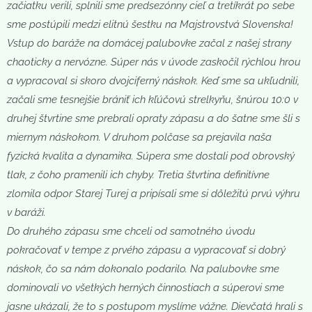
začiatku verili, splnili sme predsezónny cieľ a tretíkrát po sebe
sme postúpili medzi elitnú šestku na Majstrovstvá Slovenska!
Vstup do baráže na domácej palubovke začal z našej strany
chaoticky a nervózne. Súper nás v úvode zaskočil rýchlou hrou
a vypracoval si skoro dvojciferný náskok. Keď sme sa ukľudnili,
začali sme tesnejšie brániť ich kľúčovú strelkyňu, šnúrou 10:0 v
druhej štvrtine sme prebrali opraty zápasu a do šatne sme šli s
miernym náskokom. V druhom polčase sa prejavila naša
fyzická kvalita a dynamika. Súpera sme dostali pod obrovský
tlak, z čoho pramenili ich chyby. Tretia štvrtina definitívne
zlomila odpor Starej Turej a pripísali sme si dôležitú prvú výhru
v baráži.
Do druhého zápasu sme chceli od samotného úvodu
pokračovať v tempe z prvého zápasu a vypracovať si dobrý
náskok, čo sa nám dokonalo podarilo. Na palubovke sme
dominovali vo všetkých herných činnostiach a súperovi sme
jasne ukázali, že to s postupom myslíme vážne. Dievčatá hrali s