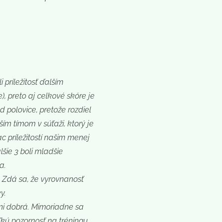
príležitosť ďalším
, preto aj celkové skóre je
d polovice, pretože rozdiel
ím tímom v súťaži, ktorý je
 príležitostí našim menej
šie 3 boli mladšie
a.
Zdá sa, že vyrovnanosť
y.
ľmi dobrá. Mimoriadne sa
ľkú pozornosť na tréningu.