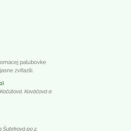
a domácej palubovke
sne zvíťazili.
0)
, Kočútová, Kováčová a
a Šuteková po 2,