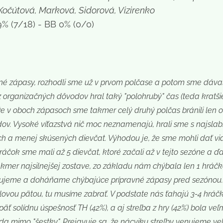
Kočútová, Marková, Sidorová, Vizirenko
% (7/18) - BB 0% (0/0)
é zápasy, rozhodli sme už v prvom polčase a potom sme dávali 
organizačných dôvodov hral taký "polohrubý" čas (teda kratšie)
 že v oboch zápasoch sme takmer celý druhý polčas bránili len o
dov. Vysoké víťazstvá nič moc neznamenajú, hrali sme s najslabš
h a menej skúsených dievčat. Výhodou je, že sme mohli dať viac
čok sme mali až 5 dievčat, ktoré začali až v tejto sezóne a ďal
 takmer najsilnejšej zostave, zo základu nám chýbala len 1 hráčk
jeme a doháňame chýbajúce prípravné zápasy pred sezónou. 
llovou pätou, tu musíme zabrať. V podstate nás ťahajú 3-4 hráčk
päť solídnu úspešnosť TH (42%), a aj streľba z hry (42%) bola ve
eda mimo "šestky". Prejavuje sa, že nácviku streľby venujeme ve