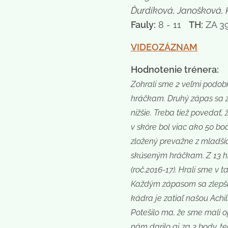
Ďurdíková, Janošková, 
Fauly:
8 - 11
TH:
ZA 39
VIDEOZÁZNAM
Hodnotenie trénera:
Zohrali sme 2 veľmi podobn
hráčkam. Druhý zápas sa z 
nižšie. Treba tiež povedať,
v skóre bol viac ako 50 bo
zložený prevažne z mladšíc
skúseným hráčkam. Z 13 hrá
(roč.2016-17). Hrali sme v
Každým zápasom sa zlepšu
kádra je zatiaľ našou Achi
Potešilo ma, že sme mali o
nám darilo aj za 3 body, t