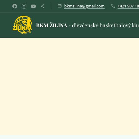
bkmzilina@gmail.com
+421 907 18
BKM ŽILINA -
dievčenský basketbalový kl