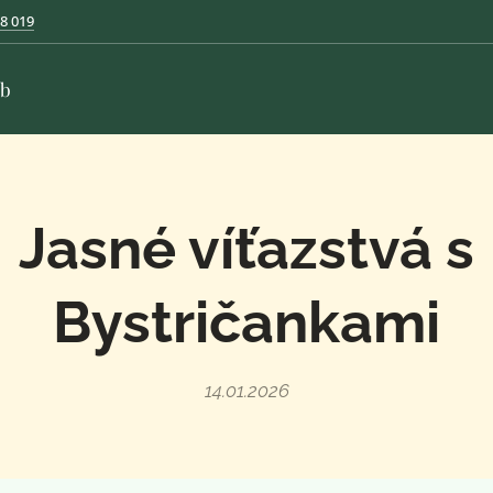
8 019
ub
Jasné víťazstvá s
Bystričankami
14.01.2026