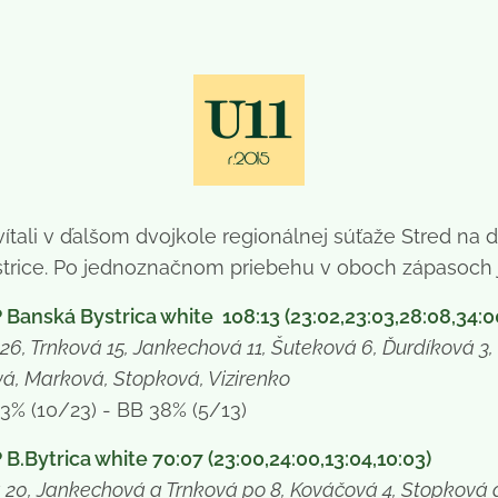
vítali v ďalšom dvojkole regionálnej súťaže Stred n
trice. Po jednoznačnom priebehu v oboch zápasoch ja
P Banská Bystrica white 108:13 (23:02,23:03,28:08,34:0
26, Trnková 15, Jankechová 11, Šuteková 6, Ďurdíková 3
vá, Marková, Stopková, Vizirenko
3% (10/23) - BB 38% (5/13)
 B.Bytrica white 70:07 (23:00,24:00,13:04,10:03)
20, Jankechová a Trnková po 8, Kováčová 4, Stopková 