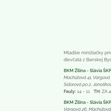
Mladšie minižiačky pri
dievčatá z Banskej Bys
BKM Žilina - Slávia ŠK
Machútová 41, Vargová 
Sidorová po 2, Janoško
Fauly:
14 - 11
TH:
ZA 4
BKM Žilina - Slávia ŠKP
Vargová 26, Machútová 