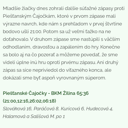
Mladšie žiačky dnes zohrali ďalšie súťažné zápasy proti
Piešťanským Čajočkám, ktoré v prvom zápase mali
výrazne navrch, kde nám s prehľadom v prvej štvrtine
bodovo ušli 21:00. Potom sa už veľmi ťažko na ne
doťahovalo. V druhom zápase sme nastúpili s väčším
odhodlaním, dravosťou a zapálením do hry. Konečne
sa bolo aj na čo pozerať a môžeme povedať, že sme
videli úplne inú hru oproti prvému zápasu. Ani druhý
zápas sa síce nepriviedol do víťazného konca, ale
dokázali sme byť aspoň vyrovnaným súperom.
Piešťanské Čajočky - BKM Žilina 65:36
(21:00,12:16,26:02,06:18)
Slováková 16, Paráčová 8, Kuricová 6, Hudecová 4,
Halamová a Sališová M. po 1