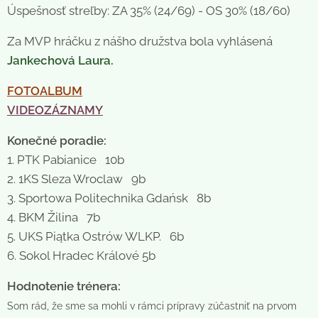
Úspešnosť streľby: ZA 35% (24/69) - OS 30% (18/60)
Za MVP hráčku z nášho družstva bola vyhlásená
Jankechová Laura.
FOTOALBUM
VIDEOZÁZNAMY
Konečné poradie:
1. PTK Pabianice 10b
2. 1KS Sleza Wroclaw 9b
3. Sportowa Politechnika Gdańsk 8b
4. BKM Žilina 7b
5. UKS Piątka Ostrów WLKP. 6b
6. Sokol Hradec Králové 5b
Hodnotenie trénera:
Som rád, že sme sa mohli v rámci prípravy zúčastniť na prvom