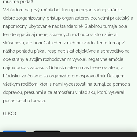
musíme pridať!
Vzhľadom na prvý ročník bol turnaj po organizačnej stránke
dobre zorganizovaný, prístup organizátorov bol veľmi priateľský a
nápomocný, ubytovanie nadštandardné. Slabinou turnaja bola
len delegácia aj menej skúsených rozhodcov, ktorí zbierali
skúsenosti, ale bohužiaľ jeden z nich nezvládol tento turnaj. Z
nášho pohľadu pískal, resp nepískal objektívne a spravodlivo na
obe strany a svojim rozhodovaním vyvolal negatívne emócie
najmä počas zápasu s Gdansk nielen u nás trénerov, ale aj v
hľadisku, za čo sme sa organizátorom ospravedlnili. Ďakujem
všetkým rodičom, ktorí s nami vycestovali na turnaj, za pomoc s
dopravou, presunmi a za atmosféru v hľadisku, ktorú vytvárali
počas celého turnaja.
(LKO)
Share