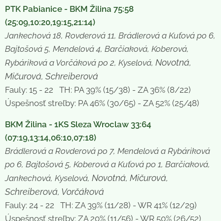
PTK Pabianice - BKM Žilina 75:58
(25:09,10:20,19:15,21:14)
Jankechová 18, Rovderová 11, Brádlerová a Kuťová po 6,
Bajtošová 5, Mendelová 4, Barčiaková, Koberová,
Novotná,
Rybáriková a Vorčáková po 2, Kyselová,
Mičurová, Schreiberová
Fauly: 15 - 22 TH: PA 39% (15/38) - ZA 36% (8/22)
Úspešnosť streľby: PA 46% (30/65) - ZA 52% (25/48)
BKM Žilina - 1KS Sleza Wroclaw 33:64
(07:19,13:14,06:10,07:18)
Brádlerová a Rovderová po 7, Mendelová a Rybáriková
po 6, Bajtošová 5, Koberová a Kuťová po 1, Barčiaková,
Novotná, Mičurová,
Jankechová, Kyselová,
Schreiberová, Vorčáková
Fauly: 24 - 22 TH: ZA 39% (11/28) - WR 41% (12/29)
Úspešnosť streľby: ZA 20% (11/56) - WR 50% (26/52)