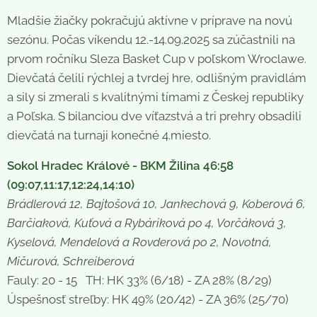
Mladšie žiačky pokračujú aktívne v príprave na novú
sezónu. Počas víkendu 12.-14.09.2025 sa zúčastnili na
prvom ročníku Sleza Basket Cup v poľskom Wroclawe.
Dievčatá čelili rýchlej a tvrdej hre, odlišným pravidlám
a sily si zmerali s kvalitnými tímami z Českej republiky
a Poľska. S bilanciou dve víťazstvá a tri prehry obsadili
dievčatá na turnaji konečné 4.miesto.
Sokol Hradec Králové - BKM Žilina 46:58
(09:07,11:17,12:24,14:10)
Brádlerová 12, Bajtošová 10, Jankechová 9, Koberová 6,
Barčiaková, Kuťová a Rybáriková po 4, Vorčáková 3,
Kyselová, Mendelová a Rovderová po 2, Novotná,
Mičurová, Schreiberová
Fauly: 20 - 15 TH: HK 33% (6/18) - ZA 28% (8/29)
Úspešnosť streľby: HK 49% (20/42) - ZA 36% (25/70)