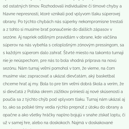
od ostatných tímov. Rozhodovali individuálne či tímové chyby a
hlavne nepresnosti, ktoré vznikali pod vplyvom tlaku súperovej
obrany. Po týchto chybách nás súperky nekompromisne trestali
a z tohto si musíme brať ponaučenie do ďalších zápasov v
sezóne. Aj napriek odlišným pravidlám v obrane, kde väčšina
súperov na nás vybehla s celoplošným zónovým pressingom, sa
s každým súperom dalo zahrať. Štvrté miesto na takomto turnaji
nie je neúspechom, pre nás to bola vhodná príprava na novú
sezónu. Nám turnaj veľmi pomohol v tom, že vieme, na čom
musíme viac zapracovať a ukázal dievčatám, aký basketbal
chceme hrať aj my. Bola to pre tím veľmi dobrá škola a verím, že
si dievčatá z Poľska okrem zážitkov priniesli aj nové skúsenosti a
poučia sa z týchto chýb pod vplyvom tlaku. Turnaj nám ukázal aj
to, ako sa poľské tímy vedia rýchlo prepnúť z útoku do obrany a
opačne a ako všetky hráčky naplno bojujú v snahe získať loptu, či
už v samej hre, alebo na doskokoch. Najmä v doskakované