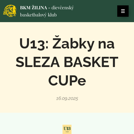
BKM ŽILINA -
dievčenský
basketbalový klub
U13: Žabky na
SLEZA BASKET
CUPe
16.09.2025