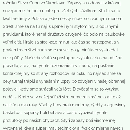
ročníku Sleza Cupu vo Wroclawe. Zápasy sa odohrali v krásnej
novej aréne, čo bolo určite pre všetkých zážitkom. Stretli sa tu
kvalitné tímy z Poľska a jeden český súper so zvučným menom.
Stretli sme sa na turnaji s úplne iným štýlom hry, s odlišnými
pravidlami, ktoré nemá družstvo osvojené, čo bolo na palubovke
veľmi cítiť. Hralo sa síce 4x10 minút, ale čas sa nestopoval a v
prvých troch štvrtinách sme museli po 5 minútach vystriedať
celé päťky. Naše dievčatá si postupne zvykali nielen na odlišné
pravidlá, ale aj na rýchle rozohranie hry z autu, na púšťanie
kontaktnej hry so strany rozhodcov, na 24ku, no najviac sme sa
celý turnaj trápili s vynášaním lopty po zdvojení v našej obrannej
polovici, kedy sme strácali veľa lôpt. Dievčatám sa to vytýkať
nedá, s týmto sa v našej súťaži stretneme minimálne a aj to až
najskôr o dva roky. Všetky tímy hrali moderný, rýchly a agresívny
basketbal, súperky boli behavé a často využívali rýchle
protiútoky po našich chybách. Štyri zápasy boli viacmennej
vyrovnané, dvaja súperi mali technicky aj fyzicky mierne navrch