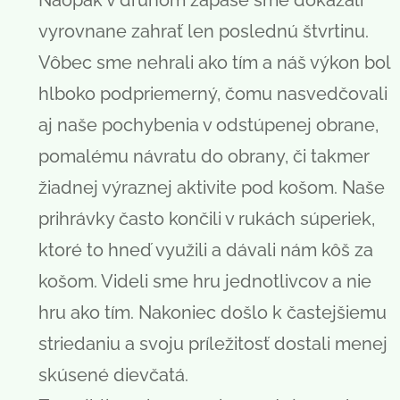
Naopak v druhom zápase sme dokázali
vyrovnane zahrať len poslednú štvrtinu.
Vôbec sme nehrali ako tím a náš výkon bol
hlboko podpriemerný, čomu nasvedčovali
aj naše pochybenia v odstúpenej obrane,
pomalému návratu do obrany, či takmer
žiadnej výraznej aktivite pod košom. Naše
prihrávky často končili v rukách súperiek,
ktoré to hneď využili a dávali nám kôš za
košom. Videli sme hru jednotlivcov a nie
hru ako tím. Nakoniec došlo k častejšiemu
striedaniu a svoju príležitosť dostali menej
skúsené dievčatá.