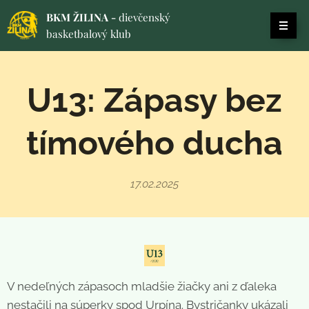
BKM ŽILINA -
dievčenský
basketbalový klub
U13: Zápasy bez
tímového ducha
17.02.2025
V nedeľných zápasoch mladšie žiačky ani z ďaleka
nestačili na súperky spod Urpína. Bystričanky ukázali