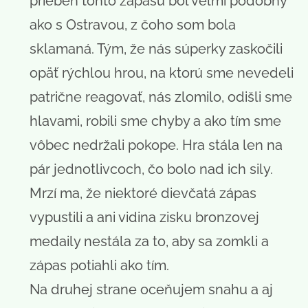
priebeh tohto zápasu bol veľmi podobný
ako s Ostravou, z čoho som bola
sklamaná. Tým, že nás súperky zaskočili
opäť rýchlou hrou, na ktorú sme nevedeli
patrične reagovať, nás zlomilo, odišli sme
hlavami, robili sme chyby a ako tím sme
vôbec nedržali pokope. Hra stála len na
pár jednotlivcoch, čo bolo nad ich sily.
Mrzí ma, že niektoré dievčatá zápas
vypustili a ani vidina zisku bronzovej
medaily nestála za to, aby sa zomkli a
zápas potiahli ako tím.
Na druhej strane oceňujem snahu a aj