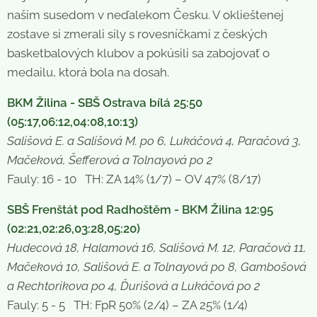
našim susedom v neďalekom Česku. V oklieštenej
zostave si zmerali sily s rovesníčkami z českých
basketbalových klubov a pokúsili sa zabojovať o
medailu, ktorá bola na dosah.
BKM Žilina - SBŠ Ostrava bílá 25:50
(05:17,06:12,04:08,10:13)
Sališová E. a Sališová M. po 6, Lukáčová 4, Paračová 3,
Mačeková, Šefferová a Tolnayová po 2
Fauly: 16 - 10 TH: ZA 14% (1/7) – OV 47% (8/17)
SBŠ Frenštát pod Radhoštěm - BKM Žilina 12:95
(02:21,02:26,03:28,05:20)
Hudecová 18, Halamová 16, Sališová M. 12, Paračová 11,
Mačeková 10, Sališová E. a Tolnayová po 8, Gambošová
a Rechtorikova po 4, Ďurišová a Lukáčová po 2
Fauly: 5 - 5 TH: FpR 50% (2/4) – ZA 25% (1/4)