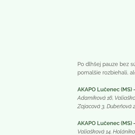
Po dlhšej pauze bez s
pomalšie rozbiehali, 
AKAPO Lučenec (MS) - B
Adamíková 16, Valiaško
Zajacová 3, Dubeňová 
AKAPO Lučenec (MS) - B
Valiašková 14, Holánik