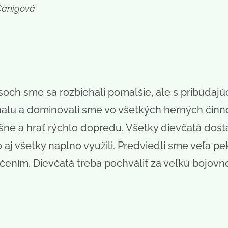
Čanigová
och sme sa rozbiehali pomalšie, ale s pribúdajú
 halu a dominovali sme vo všetkých herných činno
ošne a hrať rýchlo dopredu. Všetky dievčatá dost
 aj všetky naplno využili. Predviedli sme veľa pe
ním. Dievčatá treba pochváliť za veľkú bojovno