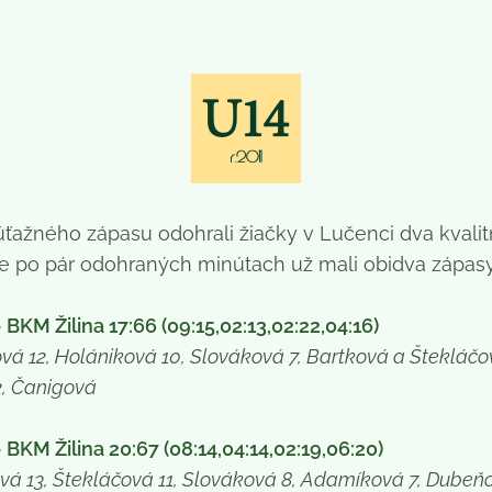
úťažného zápasu odohrali žiačky v Lučenci dva kvalit
ale po pár odohraných minútach už mali obidva zápasy
KM Žilina 17:66 (09:15,02:13,02:22,04:16)
vá 12, Holániková 10, Slováková 7, Bartková a Štekláčo
2, Čanigová
KM Žilina 20:67 (08:14,04:14,02:19,06:20)
ová 13, Štekláčová 11, Slováková 8, Adamíková 7, Dubeň