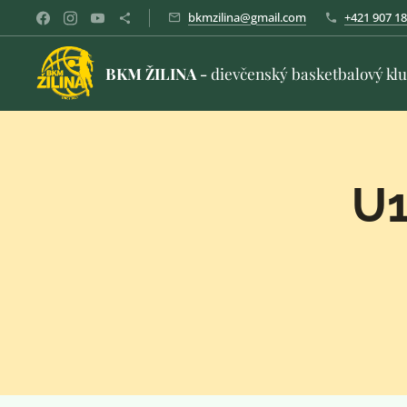
bkmzilina@gmail.com
+421 907 18
BKM ŽILINA -
dievčenský basketbalový kl
U1