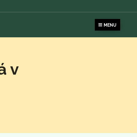
MENU
á v