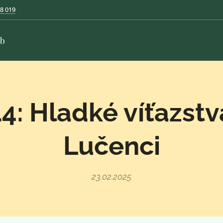
8 019
ub
4: Hladké víťazstv
Lučenci
23.02.2025