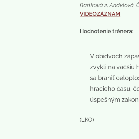
Bartková 2, Andelová, 
VIDEOZÁZNAM
Hodnotenie trénera:
V obidvoch zápas
zvykli na väčšiu
sa brániť celopl
hracieho času, čo
úspešným zakonče
(LKO)