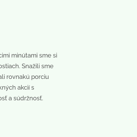
cimi minútami sme si
stiach. Snažili sme
ali rovnakú porciu
kných akcií s
sť a súdržnosť.