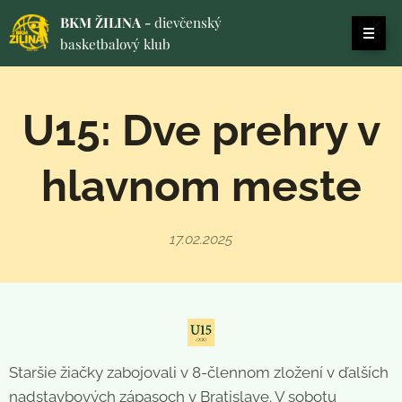
BKM ŽILINA -
dievčenský
basketbalový klub
U15: Dve prehry v
hlavnom meste
17.02.2025
Staršie žiačky zabojovali v 8-člennom zložení v ďalších
nadstavbových zápasoch v Bratislave. V sobotu