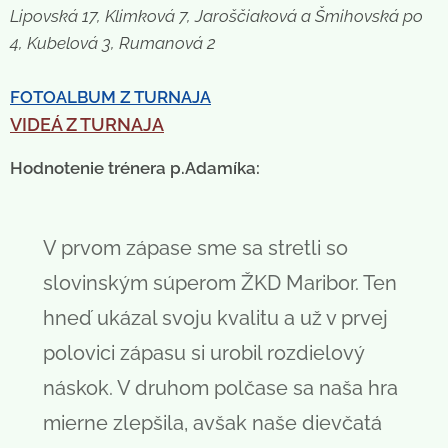
Lipovská 17, Klimková 7, Jaroščiaková a Šmihovská po
4, Kubelová 3, Rumanová 2
FOTOALBUM Z TURNAJA
VIDEÁ Z TURNAJA
Hodnotenie trénera p.Adamíka:
V prvom zápase sme sa stretli so
slovinským súperom ŽKD Maribor. Ten
hneď ukázal svoju kvalitu a už v prvej
polovici zápasu si urobil rozdielový
náskok. V druhom polčase sa naša hra
mierne zlepšila, avšak naše dievčatá