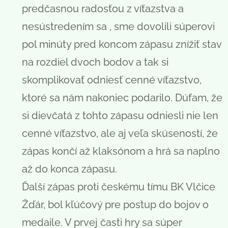
predčasnou radosťou z víťazstva a
nesústredením sa , sme dovolili súperovi
pol minúty pred koncom zápasu znížiť stav
na rozdiel dvoch bodov a tak si
skomplikovať odniesť cenné víťazstvo,
ktoré sa nám nakoniec podarilo. Dúfam, že
si dievčatá z tohto zápasu odniesli nie len
cenné víťazstvo, ale aj veľa skúseností, že
zápas končí až klaksónom a hrá sa naplno
až do konca zápasu.
Ďalší zápas proti českému tímu BK Vlčice
Žďár, bol kľúčový pre postup do bojov o
medaile. V prvej časti hry sa súper