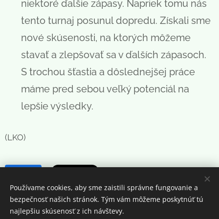
niektoré ďalšie zápasy. Napriek tomu nás
tento turnaj posunul dopredu. Získali sme
nové skúsenosti, na ktorých môžeme
stavať a zlepšovať sa v ďalších zápasoch.
S trochou šťastia a dôslednejšej práce
máme pred sebou veľký potenciál na
lepšie výsledky.
(LKO)
Share
Používame cookies, aby sme zaistili správne fungovanie a
bezpečnosť našich stránok. Tým vám môžeme poskytnúť tú
najlepšiu skúsenosť z ich návštevy.