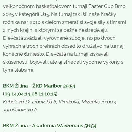
veľkonočnom basketbalovom turnaji Easter Cup Brno
2025 v kategórií U15. Na turnaj tak išli naše hráčky
ročníka nar. 2010 s cieľom zmerať si svoje sily s tímami
z iných krajín, s ktorými sa bežne nestretávajú.
Dievčatá zvádzali vyrovnané súboje, no po dvoch
výhrach a troch prehrách obsadilo družstvo na turnaji
konečné 6.miesto. Dievčatá na turnaji získavali
skúsenosti, bojovali, ale aj striedali výborné výkony s
tými slabšími.
BKM Žilina - ŽKD Maribor 29:54
(09:14,04:14,06:11,10:15)
Kubelová 13, Lipovská 6, Klimková, Mizeríková po 4,
Jaroščiaková 2
BKM Žilina - Akademia Wawerians 56:54