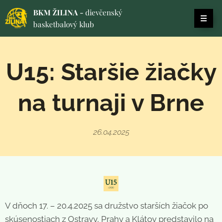
BKM ŽILINA -
dievčenský
basketbalový klub
U15: Staršie žiačky
na turnaji v Brne
26.04.2025
V dňoch 17. – 20.4.2025 sa družstvo starších žiačok po
skúsenostiach z Ostravy, Prahy a Klátov predstavilo na