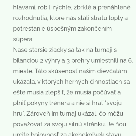
hlavami, robili rýchle, zbrklé a prenáhlené
rozhodnutia, ktoré nás stáli stratu lopty a
potrestanie úspešným zakončením
súpera.
Naše staršie žiačky sa tak na turnaji s
bilanciou 2 výhry a 3 prehry umiestnili na 6.
mieste. Táto skúsenosť našim dievčatám
ukázala, v ktorých herných činnostiach sa
ešte musia zlepšiť, že musia počúvať a
plniť pokyny trénera a nie si hrať "svoju
hru". Zároveň im turnaj ukázal, čo môžu
považovať za svoju silnú stránku. Je ňou
určite bojovnosť za akéhokoľvek stavu.