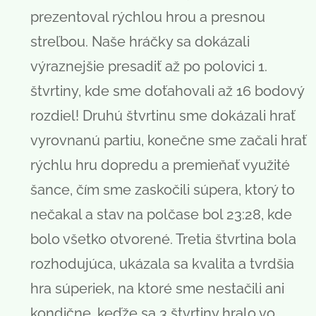
prezentoval rýchlou hrou a presnou
streľbou. Naše hráčky sa dokázali
výraznejšie presadiť až po polovici 1.
štvrtiny, kde sme doťahovali až 16 bodový
rozdiel! Druhú štvrtinu sme dokázali hrať
vyrovnanú partiu, konečne sme začali hrať
rýchlu hru dopredu a premieňať využité
šance, čím sme zaskočili súpera, ktorý to
nečakal a stav na polčase bol 23:28, kde
bolo všetko otvorené. Tretia štvrtina bola
rozhodujúca, ukázala sa kvalita a tvrdšia
hra súperiek, na ktoré sme nestačili ani
kondične, keďže sa 3 štvrtiny hralo vo