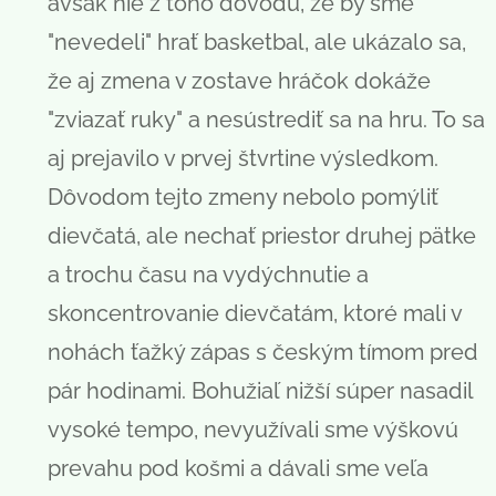
avšak nie z toho dôvodu, že by sme
"nevedeli" hrať basketbal, ale ukázalo sa,
že aj zmena v zostave hráčok dokáže
"zviazať ruky" a nesústrediť sa na hru. To sa
aj prejavilo v prvej štvrtine výsledkom.
Dôvodom tejto zmeny nebolo pomýliť
dievčatá, ale nechať priestor druhej pätke
a trochu času na vydýchnutie a
skoncentrovanie dievčatám, ktoré mali v
nohách ťažký zápas s českým tímom pred
pár hodinami. Bohužiaľ nižší súper nasadil
vysoké tempo, nevyužívali sme výškovú
prevahu pod košmi a dávali sme veľa